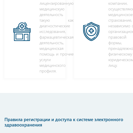
лицензированную
компании,
медицинскую
осуществля
деятельность
медицинское
такую как
страхование,
диагностические
независимо о
исследования,
организацио
фармацевтическая
правовой
деятельность,
формы,
медицинская
пренадлежно
помощь и прочие
физическому
услуги
юридическо
медицинского
лицу.
профиля.
Правила
регистрации
и
доступа
к
системе
электронного
здравоохранения