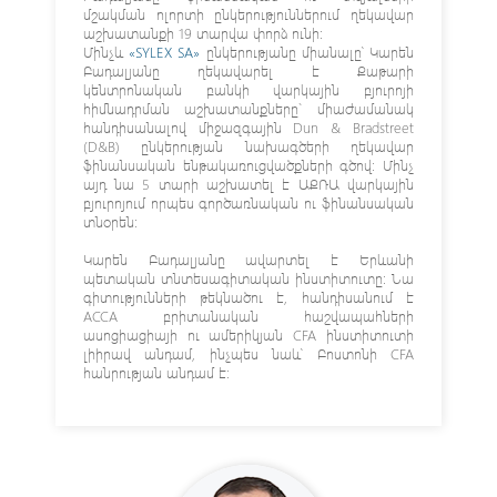
մշակման ոլորտի ընկերություններում ղեկավար
աշխատանքի 19 տարվա փորձ ունի։
Մինչև
«SYLEX SA»
ընկերությանը միանալը՝ Կարեն
Բադալյանը ղեկավարել է Քաթարի
կենտրոնական բանկի վարկային բյուրոյի
հիմնադրման աշխատանքները` միաժամանակ
հանդիսանալով միջազգային Dun & Bradstreet
(D&B) ընկերության նախագծերի ղեկավար
ֆինանսական ենթակառուցվածքների գծով։ Մինչ
այդ նա 5 տարի աշխատել է ԱՔՌԱ վարկային
բյուրոյում որպես գործառնական ու ֆինանսական
տնօրեն։
Կարեն Բադալյանը ավարտել է Երևանի
պետական տնտեսագիտական ինստիտուտը: Նա
գիտությունների թեկնածու է, հանդիսանում է
ACCA բրիտանական հաշվապահների
ասոցիացիայի ու ամերիկյան CFA ինստիտուտի
լիիրավ անդամ, ինչպես նաև՝ Բոստոնի CFA
հանրության անդամ է։