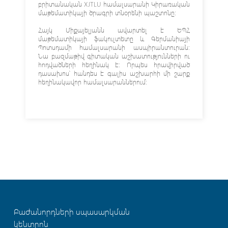
բրիտանական XJTLU համալսարանի Կիրառական
մաթեմատիկայի ծրագրի տնօրենի պաշտոնը։
Հայկ Միքայելյանն ավարտել է ԵՊՀ
մաթեմատիկայի ֆակուլտետը և Գերմանիայի
Պոտսդամի համալսարանի ասպիրանտուրան:
Նա բազմաթիվ գիտական աշխատությունների ու
հոդվածների հեղինակ է։ Որպես հրավիրված
դասախոս՝ հանդես է գալիս աշխարհի մի շարք
հեղինակավոր համալսարաններում։
Բաժանորդների սպասարկման
կենտրոն