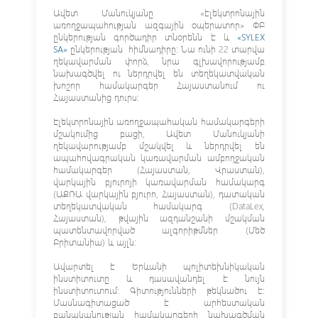
Ավետ Մանուկյանը «էլեկտրոնային
առողջապահության ազգային օպերատոր» ՓԲ
ընկերության գործադիր տնօրենն է և
«SYLEX
SA»
ընկերության հիմնադիրը։ Նա ունի 22 տարվա
ղեկավարման փորձ, նրա գլխավորությամբ
նախագծվել ու ներդրվել են տեղեկատվական
խոշոր համակարգեր Հայաստանում ու
Հայաստանից դուրս։
Էլեկտրոնային առողջապահական համակարգերի
մշակումից բացի, Ավետ Մանուկյանի
ղեկավարությամբ մշակվել և ներդրվել են
ապահովագրական կառավարման ամբողջական
համակարգեր (Հայաստան, Վրաստան),
վարկային բյուրոյի կառավարման համակարգ
(ԱՔՌԱ վարկային բյուրո, Հայաստան), դատական
տեղեկատվական համակարգ (DataLex,
Հայաստան), թվային ազդանշանի մշակման
պատենտավորված ալգորիթմներ (Մեծ
Բրիտանիա) և այլն։
Ավարտել է Երևանի պոլիտեխնիկական
ինստիտուտը և դասավանդել է նույն
ինստիտուտում։ Գիտությունների թեկնածու է։
Մասնագիտացած է արհեստական
բանականության համակարգերի նախագծման