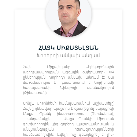
ՀԱՅԿ ՄԻՔԱՅԵԼՅԱՆ
Խորհրդի անկախ անդամ
Հայկ Միքայելյանը «էլեկտրոնային
առողջապահության ազգային օպերատոր» ՓԲ
ընկերության խորհրդի անկախ անդամ է։ Նա
մաթեմատիկոս է` դասախոսում է Նոթինհեմի
համալսարանի Նինգբոյի մասնաճյուղում
(Չինաստան):
Մինչև Նոթինհեմի համալսարանում աշխատելը՝
Հայկը ղեկավար պաշտոն է զբաղեցրել Լայպցիգի
Մաքս Պլանկ ինստիտուտում (Գերմանիա),
անդամակցել է Մաքս Պլանկի Միության
գիտխորհրդին կից գործող պաշտպանության և
անվտանգության հետազոտությունների
հանձնաժողովին: Ավելի ուշ զբաղեցրել է չին-