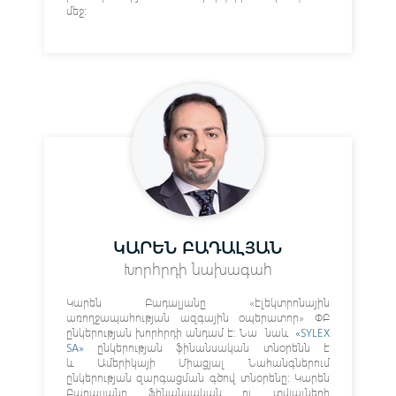
մեջ:
ԿԱՐԵՆ ԲԱԴԱԼՅԱՆ
Խորհրդի նախագահ
Կարեն Բադալյանը «էլեկտրոնային
առողջապահության ազգային օպերատոր» ՓԲ
ընկերության խորհրդի անդամ է։ Նա նաև
«SYLEX
SA»
ընկերության ֆինանսական տնօրենն է
և Ամերիկայի Միացյալ Նահանգներում
ընկերության զարգացման գծով տնօրենը։ Կարեն
Բադալյանը ֆինանսական ու տվյալների