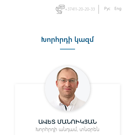
Рус
Eng
+37411-20-20-33
Խորհրդի
կազմ
ԱՎԵՏ ՄԱՆՈՒԿՅԱՆ
Խորհրդի անդամ, տնօրեն